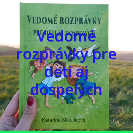
Vedomé
rozprávky pre
deti aj
dospelých