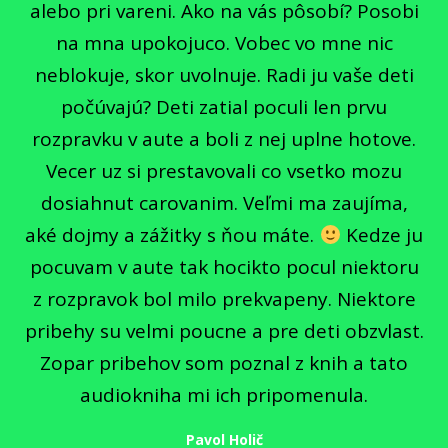
alebo pri vareni. Ako na vás pôsobí? Posobi
na mna upokojuco. Vobec vo mne nic
neblokuje, skor uvolnuje. Radi ju vaše deti
počúvajú? Deti zatial poculi len prvu
rozpravku v aute a boli z nej uplne hotove.
Vecer uz si prestavovali co vsetko mozu
dosiahnut carovanim. Veľmi ma zaujíma,
aké dojmy a zážitky s ňou máte.
Kedze ju
pocuvam v aute tak hocikto pocul niektoru
z rozpravok bol milo prekvapeny. Niektore
pribehy su velmi poucne a pre deti obzvlast.
Zopar pribehov som poznal z knih a tato
audiokniha mi ich pripomenula.
Pavol Holič