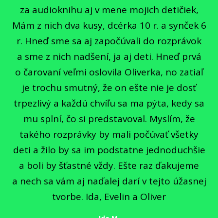
za audioknihu aj v mene mojich detičiek,
Mám z nich dva kusy, dcérka 10 r. a synček 6
r. Hneď sme sa aj započúvali do rozprávok
a sme z nich nadšení, ja aj deti. Hneď prvá
o čarovaní veľmi oslovila Oliverka, no zatiaľ
je trochu smutný, že on ešte nie je dosť
trpezlivý a každú chvíľu sa ma pýta, kedy sa
mu splní, čo si predstavoval. Myslím, že
takého rozprávky by mali počúvať všetky
deti a žilo by sa im podstatne jednoduchšie
a boli by šťastné vždy. Ešte raz ďakujeme
a nech sa vám aj naďalej darí v tejto úžasnej
tvorbe. Ida, Evelin a Oliver