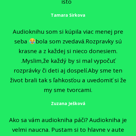
isto
Tamara Sirkova
Audioknihu som si kúpila viac menej pre
seba
bola som zvedavá.Rozpravky sú
krasne a z každej si nieco donesiem.
.Myslim,že každý by si mal vypočuť
rozprávky či deti aj dospelí.Aby sme ten
život brali tak s ľahkosťou a uvedomiť si že
my sme tvorcami.
Zuzana Ješková
Ako sa vám audiokniha páči? Audiokniha je
velmi naucna. Pustam si to hlavne v aute