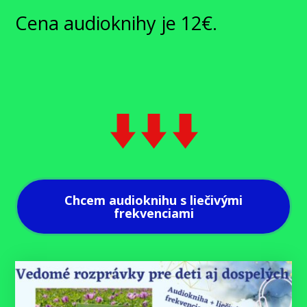
Cena audioknihy je 12€.
Chcem audioknihu s liečivými
frekvenciami