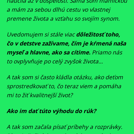
naučila až v dospelosti. Sama som mamičkou
a mám za sebou dlhú cestu vo vlastnej
premene života a vzťahu so svojím synom.
Uvedomujem si stále viac
dôležitosť toho,
čo v detstve zažívame, čím je kŕmená naša
myseľ a hlavne, ako sa cítime.
Priamo nás
to ovplyvňuje po celý zvyšok života...
A tak som si často kládla otázku, ako deťom
sprostredkovať to, čo teraz viem a pomáha
mi to žiť kvalitnejší život?
Ako im dať túto výhodu do rúk?
A tak som začala písať príbehy a rozprávky.