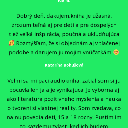
Ida M.
Dobrý deň, ďakujem,kniha je úžasná,
zrozumiteľná aj pre deti a pre dospelých
tiež veľká inšpirácia, poučná a ukľudňujúca
Rozmýšľam, že si objednám aj v tlačenej
podobe a darujem ju mojim vnúčatkám
Katarína Bohušová
Velmi sa mi paci audiokniha, zatial som si ju
pocuvla len ja a je vynikajuca. Je vyborna aj
ako literatura pozitivneho myslenia a nauka
o tvoreni si vlastnej reality. Som zvedava, co
na nu povedia deti, 15 a 18 rocny. Pustim im
to kazdemu zvlast, ked ich budem