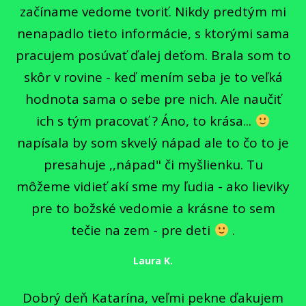
začíname vedome tvoriť. Nikdy predtým mi
nenapadlo tieto informácie, s ktorými sama
pracujem posúvať ďalej deťom. Brala som to
skôr v rovine - keď mením seba je to veľká
hodnota sama o sebe pre nich. Ale naučiť
ich s tým pracovať ? Áno, to krása...
napísala by som skvelý nápad ale to čo to je
presahuje ,,nápad" či myšlienku. Tu
môžeme vidieť akí sme my ľudia - ako lieviky
pre to božské vedomie a krásne to sem
tečie na zem - pre deti
.
Laura K.
Dobrý deň Katarína, veľmi pekne ďakujem