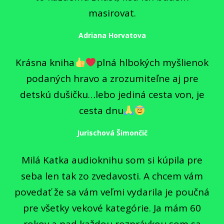
masirovat.
Adriana Horvatova
Krásna kniha
plná hlbokých myšlienok
podaných hravo a zrozumiteľne aj pre
detskú dušičku…lebo jediná cesta von, je
cesta dnu
Jurischová Šimončič
Milá Katka audioknihu som si kúpila pre
seba len tak zo zvedavosti. A chcem vám
povedať že sa vám veľmi vydarila je poučná
pre všetky vekové kategórie. Ja mám 60
rokov a nad každou rozprávkou som sa