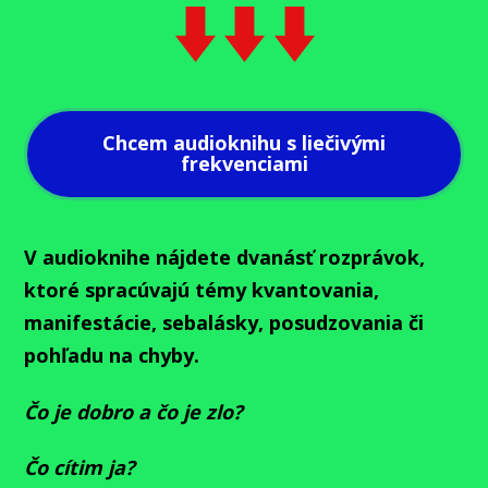
Chcem audioknihu s liečivými
frekvenciami
V audioknihe nájdete dvanásť rozprávok,
ktoré spracúvajú témy kvantovania,
manifestácie, sebalásky, posudzovania či
pohľadu na chyby.
Čo je dobro a čo je zlo?
Čo cítim ja?