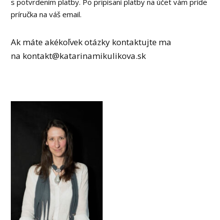
s potvrdením platby. Po pripísaní platby na účet vám príde
príručka na váš email.
Ak máte akékoľvek otázky kontaktujte ma
na kontakt@katarinamikulikova.sk