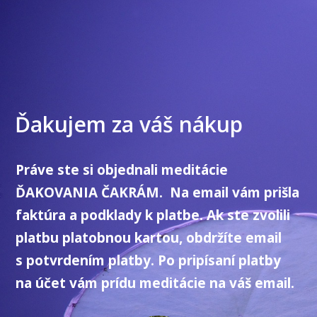
Ďakujem za váš nákup
Práve ste si objednali meditácie
ĎAKOVANIA ČAKRÁM. Na email vám prišla
faktúra a podklady k platbe. Ak ste zvolili
platbu platobnou kartou, obdržíte email
s potvrdením platby. Po pripísaní platby
na účet vám prídu meditácie na váš email.