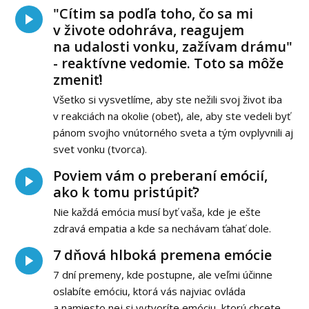
"Cítim sa podľa toho, čo sa mi
v živote odohráva, reagujem
na udalosti vonku, zažívam drámu"
- reaktívne vedomie. Toto sa môže
zmeniť!
Všetko si vysvetlíme, aby ste nežili svoj život iba
v reakciách na okolie (obeť), ale, aby ste vedeli byť
pánom svojho vnútorného sveta a tým ovplyvnili aj
svet vonku (tvorca).
Poviem vám o preberaní emócií,
ako k tomu pristúpiť?
Nie každá emócia musí byť vaša, kde je ešte
zdravá empatia a kde sa nechávam ťahať dole.
7 dňová hlboká premena emócie
7 dní premeny, kde postupne, ale veľmi účinne
oslabíte emóciu, ktorá vás najviac ovláda
a namiesto nej si vytvoríte emóciu, ktorú chcete