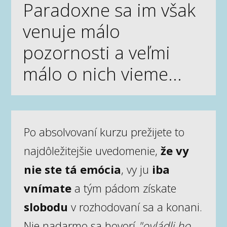
Paradoxne sa im však
venuje málo
pozornosti a veľmi
málo o nich vieme...
Po absolvovaní kurzu prežijete to
najdôležitejšie uvedomenie,
že
vy
nie ste tá emócia
, vy ju
iba
vnímate
a tým pádom získate
slobodu
v rozhodovaní sa a konani.
Nie nadarmo sa hovorí
"ovládli ho