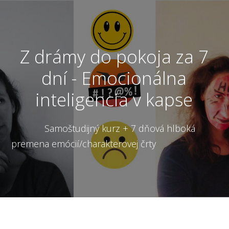
Z drámy do pokoja za 7
dní - Emocionálna
inteligencia v kapse
Samoštudijný kurz + 7 dňová hlboká
premena emócií/charakterovej črty