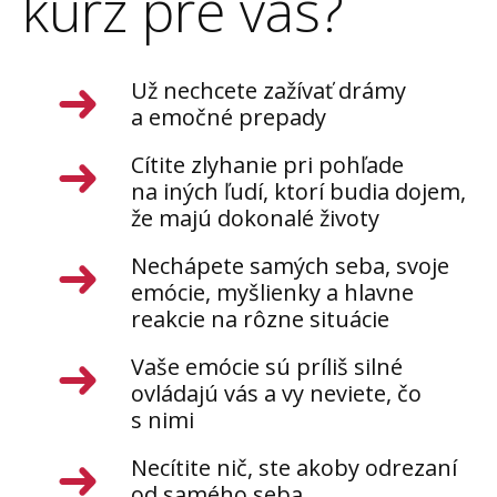
kurz pre vás?
Už nechcete zažívať drámy
a emočné prepady
Cítite zlyhanie pri pohľade
na iných ľudí, ktorí budia dojem,
že majú dokonalé životy
Nechápete samých seba, svoje
emócie, myšlienky a hlavne
reakcie na rôzne situácie
Vaše emócie sú príliš silné
ovládajú vás a vy neviete, čo
s nimi
Necítite nič, ste akoby odrezaní
od samého seba