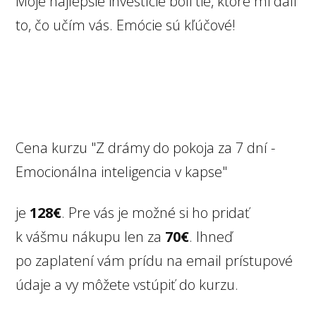
Moje najlepšie investície boli tie, ktoré mi dali
to, čo učím vás. Emócie sú kľúčové!
Cena kurzu "Z drámy do pokoja za 7 dní -
Emocionálna inteligencia v kapse"
je
128€
. Pre vás je možné si ho pridať
k vášmu nákupu len za
70€
. Ihneď
po zaplatení vám prídu na email prístupové
údaje a vy môžete vstúpiť do kurzu.