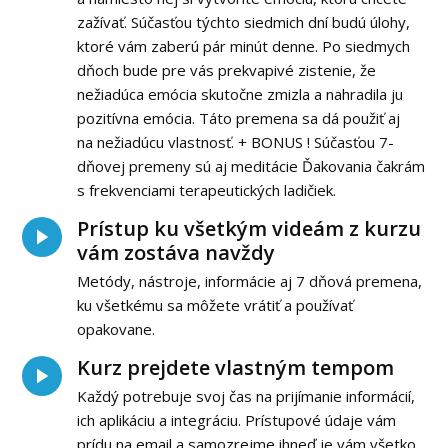
zažívať. Súčasťou týchto siedmich dní budú úlohy,
ktoré vám zaberú pár minút denne. Po siedmych
dňoch bude pre vás prekvapivé zistenie, že
nežiadúca emócia skutočne zmizla a nahradila ju
pozitívna emócia. Táto premena sa dá použiť aj
na nežiadúcu vlastnosť. + BONUS ! Súčasťou 7-
dňovej premeny sú aj meditácie Ďakovania čakrám
s frekvenciami terapeutických ladičiek.
Prístup ku všetkým videám z kurzu
vám zostáva navždy
Metódy, nástroje, informácie aj 7 dňová premena,
ku všetkému sa môžete vrátiť a používať
opakovane.
Kurz prejdete vlastným tempom
Každý potrebuje svoj čas na prijímanie informácií,
ich aplikáciu a integráciu. Prístupové údaje vám
prídu na email a samozrejme ihneď je vám všetko