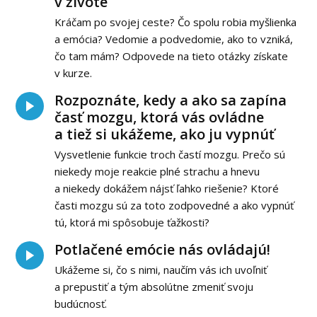
v živote
Kráčam po svojej ceste? Čo spolu robia myšlienka
a emócia? Vedomie a podvedomie, ako to vzniká,
čo tam mám? Odpovede na tieto otázky získate
v kurze.
Rozpoznáte, kedy a ako sa zapína
časť mozgu, ktorá vás ovládne
a tiež si ukážeme, ako ju vypnúť
Vysvetlenie funkcie troch častí mozgu. Prečo sú
niekedy moje reakcie plné strachu a hnevu
a niekedy dokážem nájsť ľahko riešenie? Ktoré
časti mozgu sú za toto zodpovedné a ako vypnúť
tú, ktorá mi spôsobuje ťažkosti?
Potlačené emócie nás ovládajú!
Ukážeme si, čo s nimi, naučím vás ich uvoľniť
a prepustiť a tým absolútne zmeniť svoju
budúcnosť.