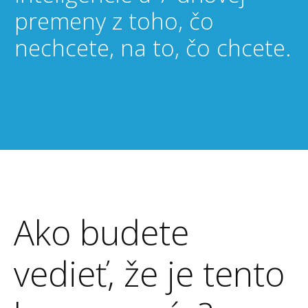
premeny z toho, čo
nechcete, na to, čo chcete.
Ako budete
vedieť, že je tento