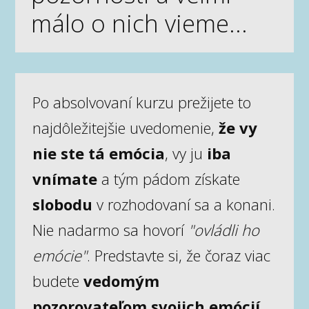
málo o nich vieme...
Po absolvovaní kurzu prežijete to
najdôležitejšie uvedomenie,
že
vy
nie ste tá emócia
, vy ju
iba
vnímate
a tým pádom získate
slobodu
v rozhodovaní sa a konani.
Nie nadarmo sa hovorí
"ovládli ho
emócie"
. Predstavte si, že čoraz viac
budete
vedomým
pozorovateľom svojich emócií,