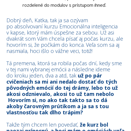
rozdelené do modulov s prístupom ihneď.
Dobrý deň, Katka, tak ja sa ozývam
po absolvovaní kurzu Emocionálna inteligencia
v kapse, ktorý mám úspešne za sebou. Už asi
dvakrát som Vám chcela písať aj počas kurzu, ale
hovorím si, že počkám do konca. Veľa som sa aj
nasmiala, hoci išlo o vážne veci, totiž!
Tá premena, ktorá sa robila počas dní, kedy sme
v tej nami vybranej emócii a následne ideme
do kroku jeden, dva a atd, tak
už po pár
cvičeniach sa mi ani nedalo dostať do tých
pôvodných emócií do tej drámy, lebo to už
akosi odznievalo, akosi to už tam nebolo
Hovorím si, no ako tak takto sa to dá
akoby čarovným prútikom a ja sa s tou
vlastnosťou tak dlho trápim?
Takže tým chcem len povedať,
že kurz bol
naozaj prínosný, a hoci mám o emóciách veľa