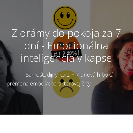
Z drámy do pokoja za 7
dní - Emocionálna
inteligencia v kapse
Samoštudijný kurz + 7 dňová hlboká
premena emócií/charakterovej črty