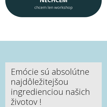
chcem len workshop
Emócie sú absolútne
najdôležitejšou
ingredienciou našich
životov !