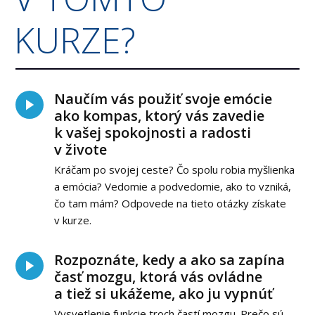
KURZE?
Naučím vás použiť svoje emócie
ako kompas, ktorý vás zavedie
k vašej spokojnosti a radosti
v živote
Kráčam po svojej ceste? Čo spolu robia myšlienka
a emócia? Vedomie a podvedomie, ako to vzniká,
čo tam mám? Odpovede na tieto otázky získate
v kurze.
Rozpoznáte, kedy a ako sa zapína
časť mozgu, ktorá vás ovládne
a tiež si ukážeme, ako ju vypnúť
Vysvetlenie funkcie troch častí mozgu. Prečo sú