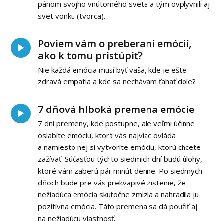
pánom svojho vnútorného sveta a tým ovplyvnili aj
svet vonku (tvorca).
Poviem vám o preberaní emócií,
ako k tomu pristúpiť?
Nie každá emócia musí byť vaša, kde je ešte
zdravá empatia a kde sa nechávam ťahať dole?
7 dňová hlboká premena emócie
7 dní premeny, kde postupne, ale veľmi účinne
oslabíte emóciu, ktorá vás najviac ovláda
a namiesto nej si vytvoríte emóciu, ktorú chcete
zažívať. Súčasťou týchto siedmich dní budú úlohy,
ktoré vám zaberú pár minút denne. Po siedmych
dňoch bude pre vás prekvapivé zistenie, že
nežiadúca emócia skutočne zmizla a nahradila ju
pozitívna emócia. Táto premena sa dá použiť aj
na nežiadúcu vlastnosť.