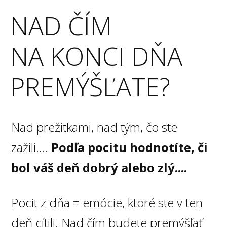
NAD ČÍM
NA KONCI DŇA
PREMÝŠĽATE?
Nad prežitkami, nad tým, čo ste
zažili....
Podľa pocitu hodnotíte, či
bol váš deň dobrý alebo zlý....
Pocit z dňa = emócie, ktoré ste v ten
deň cítili. Nad čím budete premýšľať