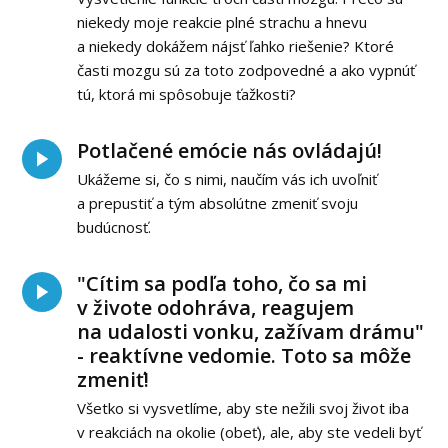
niekedy moje reakcie plné strachu a hnevu
a niekedy dokážem nájsť ľahko riešenie? Ktoré
časti mozgu sú za toto zodpovedné a ako vypnúť
tú, ktorá mi spôsobuje ťažkosti?
Potlačené emócie nás ovládajú!
Ukážeme si, čo s nimi, naučím vás ich uvoľniť
a prepustiť a tým absolútne zmeniť svoju
budúcnosť.
"Cítim sa podľa toho, čo sa mi
v živote odohráva, reagujem
na udalosti vonku, zažívam drámu"
- reaktívne vedomie. Toto sa môže
zmeniť!
Všetko si vysvetlíme, aby ste nežili svoj život iba
v reakciách na okolie (obeť), ale, aby ste vedeli byť