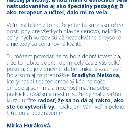
naštudovaného aj ako špeciálny pedagóg či
ako terapeut a učiteľ, dalo mi to veľa.
Veľmi sa teším z toho, že je tento kurz skutočne
dostupný pre všetkých hlavne cenovo, nakoľko
ceny iných kurzov sú až neadekvátne privysoké
a nie vždy sa cena rovná kvalite.
Tu môžem povedať, že to bola dobrá investícia,
a že to robíte dobre, ide mi celý čas z vás veľká
pokora, čo je v dnešnej dobe unikát a vzácnosť.
Bola som aj na prednáške
Bradlyho Nelsona
,
ktorý našiel tiež ten emočný kód na naše
emócie,aj som mala možnosť mať na sebe
praktickú ukážku a myslím si, že by mal z vášho
kurzu určite
radosť, že sa to dá aj takto, ako
ste to vytvorili vy.
Ďakujem Vám veľmi pekne.
S úctou a pozdravením
Mirka Huráková.