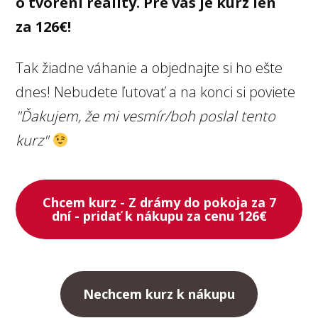
o tvorení reality. Pre vás je kurz len
za 126€!
Tak žiadne váhanie a objednajte si ho ešte
dnes! Nebudete ľutovať a na konci si poviete
"Ďakujem, že mi vesmír/boh poslal tento
kurz"
Chcem kurz - Z drámy do pokoja za 7
dní - pridať k nákupu za cenu 126€
Nechcem kurz k nákupu