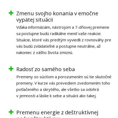
Zmenu svojho konania v emočne
vypätej situácii
Vďaka informáciám, nástrojom a 7-dňovej premene
sa postupne budú radikálne meniť vaše reakcie.
Situácie, ktoré vás predtým vyviedli z rovnováhy pre
vás budú zvládateľné a postupne neutrálne, až
nakoniec z vášho života zmiznú.
Radosť zo samého seba
Premeny so súcitom a porozumením sú tie skutočné
premeny. V kurze vás prevediem zvedomením toho
potlačeného a skrytého, ale všetko sa odohrá
v jemnosti a láske k sebe a situácii ako takej.
Premenu energie z deštruktívnej