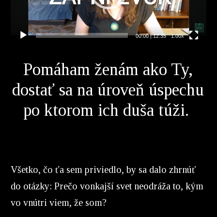
00:00
|
12:35
1.00x
Pomáham ženám ako Ty,
dostať sa na úroveň úspechu
po ktorom ich duša túži.
Všetko, čo ťa sem priviedlo, by sa dalo zhrnúť
do otázky: Prečo vonkajší svet neodráža to, kým
vo vnútri viem, že som?