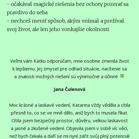
- očakávaš magické riešenia bez ochoty pozerať sa
pravdivo do seba
- nechceš meniť spôsob, akým vnímaš a prežívaš
svoj život, ale len jeho vonkajšie okolnosti
Veľmi vám Katku odporúčam, mne osobne zmenila život
k lepšiemu. Jej zmysel pre odhad situácie, nacítenie sa
a znalosti možných riešení sú výnimočné a účinné
Jana Čulenová
Moc krásné a laskavé vedení, Katarina vždy věděla a cítila
přesně to, co se ve mně dělo, aniž bych to musela říkat.
Cítila jsem bezpečný prostor, důvěru, velkou laskavost
a jasné a zkušené vedení. Objevila jsem v sobě víc věcí,
než bych čekala a daří se mi nyní zářit svůj plný potenciál