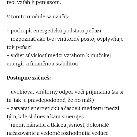
tvoj vzťah k peniazom.
V tomto module sa naučíš:
- pochopiť energetickú podstatu peňazí
- rozpoznať, ako tvoj vnútorný postoj ovplyvňuje
tok peňazí
- vidieť súvislosť medzi vzťahom k mužskej
energii a finančnou stabilitou
Postupne začneš:
- uvoľňovať vnútorný odpor voči prijímaniu (ak si
tu, tak je pravdepodobné, že ho máš)
- zatvárať energetickú a časovú medzeru medzi
tým, kde si dnes a kam smeruješ
- meniť námahu a tlak za jasnosť, dokonalé
načasovanie a vedomé rozhodnutia vedúce