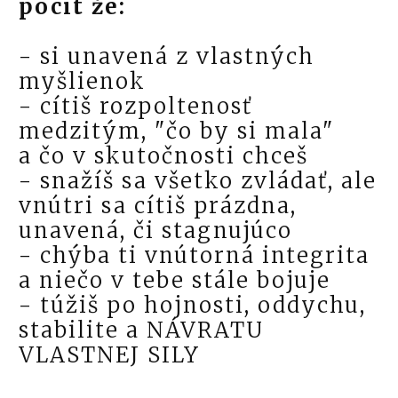
pocit že:
- si unavená z vlastných
myšlienok
- cítiš rozpoltenosť
medzitým, "čo by si mala"
a čo v skutočnosti chceš
- snažíš sa všetko zvládať, ale
vnútri sa cítiš prázdna,
unavená, či stagnujúco
- chýba ti vnútorná integrita
a niečo v tebe stále bojuje
- túžiš po hojnosti, oddychu,
stabilite a NÁVRATU
VLASTNEJ SILY