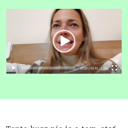
Video
prehrávač
00:00
|
03:41
1.00x