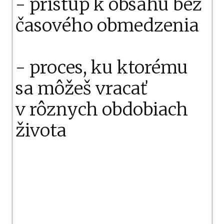
- prístup k obsahu bez
časového obmedzenia
- proces, ku ktorému
sa môžeš vracať
v rôznych obdobiach
života