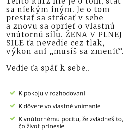
Tento kurz nie je o tom, stať
sa niekým iným. Je o tom
prestať sa strácať v sebe
a znovu sa oprieť o vlastnú
vnútornú silu. ŽENA V PLNEJ
SILE ťa nevedie cez tlak,
výkon ani „musíš sa zmeniť“.
Vedie ťa späť k sebe..
K pokoju v rozhodovaní
K dôvere vo vlastné vnímanie
K vnútornému pocitu, že zvládneš to,
čo život prinesie