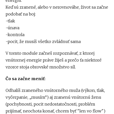
energiu.
Keď sú zranené, alebo v nerovnováhe, život sa začne
podobať na boj:
-tlak
-únava
-kontrola
-pocit, že musíš všetko zvládnuť sama
V tomto module začneš rozpoznávať, z ktorej
vnútornej energie práve žiješ a prečo ťa niektoré
vzorce stoja obrovské množstvo síl.
Čo sa začne meniť:
Odhalíš zraneného vnútorného muža (výkon, tlak,
vyčerpanie, „musím“) aj zranenú vnútornú ženu
(pochybnosti, pocit nedostatočnosti, problém
prijímať, neochota konať, chcem byť "len vo flow")