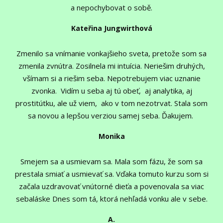
a nepochybovat o sobě.
Kateřina Jungwirthová
Zmenilo sa vnímanie vonkajšieho sveta, pretože som sa
zmenila zvnútra. Zosilnela mi intuícia. Neriešim druhých,
všímam si a riešim seba. Nepotrebujem viac uznanie
zvonka. Vidím u seba aj tú obeť, aj analytika, aj
prostitútku, ale už viem, ako v tom nezotrvat. Stala som
sa novou a lepšou verziou samej seba. Ďakujem.
Monika
Smejem sa a usmievam sa. Mala som fázu, že som sa
prestala smiať a usmievať sa. Vďaka tomuto kurzu som si
začala uzdravovať vnútorné dieťa a povenovala sa viac
sebaláske Dnes som tá, ktorá nehľadá vonku ale v sebe.
A.