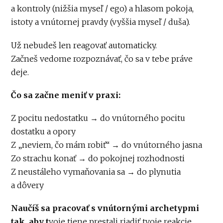
a kontroly (nižšia myseľ / ego) a hlasom pokoja,
istoty a vnútornej pravdy (vyššia myseľ / duša).
Už nebudeš len reagovať automaticky.
Začneš vedome rozpoznávať, čo sa v tebe práve
deje.
Čo sa začne meniť v praxi:
Z pocitu nedostatku → do vnútorného pocitu
dostatku a opory
Z „neviem, čo mám robiť“ → do vnútorného jasna
Zo strachu konať → do pokojnej rozhodnosti
Z neustáleho vymaňovania sa → do plynutia
a dôvery
Naučíš sa pracovať s vnútornými archetypmi
tak, aby t
voje tiene prestali riadiť tvoje reakcie