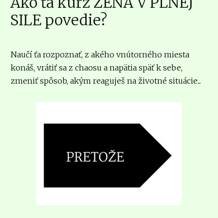
Ako ťa kurz ŽENA V PLNEJ
SILE povedie?
Naučí ťa rozpoznať, z akého vnútorného miesta
konáš, vrátiť sa z chaosu a napätia späť k sebe,
zmeniť spôsob, akým reaguješ na životné situácie...