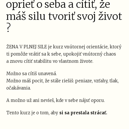
oprieť o seba a cítiť, že
máš silu tvoriť svoj život
?
ŽENA V PLNEJ SILE je kurz vnútornej orientácie, ktorý
ti pomôže vrátiť sa k sebe, upokojiť vnútorný chaos
a znovu cítiť stabilitu vo vlastnom živote.
Možno sa cítiš unavená.
Možno máš pocit, že stále riešiš: peniaze, vzťahy, tlak,
očakávania.
A možno už ani nevieš, kde v sebe nájsť oporu.
Tento kurz je o tom, aby
si sa prestala strácať.