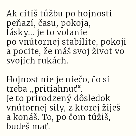
Ak cítiš túžbu po hojnosti
peňazí, času, pokoja,
lásky... je to volanie
po vnútornej stabilite, pokoji
a pocite, že máš svoj život vo
svojich rukách.
Hojnosť nie je niečo, čo si
treba „pritiahnuť“.
Je to prirodzený dôsledok
vnútornej sily, z ktorej žiješ
a konáš. To, po čom túžiš,
budeš mať.