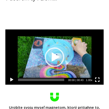
Video
prehrávač
00:00
|
00:43
1.00x
Urobíte svoju myseľ magnetom, ktorý pritiahne to,