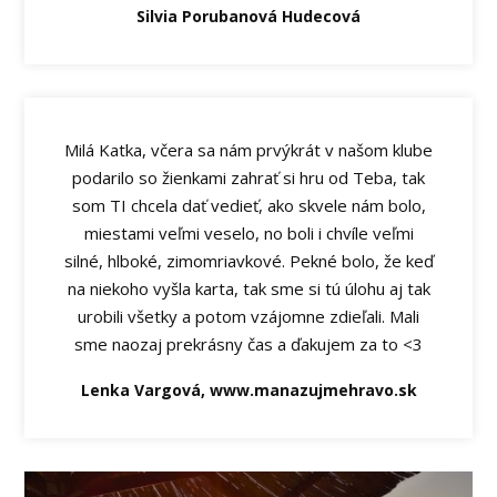
Silvia Porubanová Hudecová
Milá Katka, včera sa nám prvýkrát v našom klube
podarilo so žienkami zahrať si hru od Teba, tak
som TI chcela dať vedieť, ako skvele nám bolo,
miestami veľmi veselo, no boli i chvíle veľmi
silné, hlboké, zimomriavkové. Pekné bolo, že keď
na niekoho vyšla karta, tak sme si tú úlohu aj tak
urobili všetky a potom vzájomne zdieľali. Mali
sme naozaj prekrásny čas a ďakujem za to <3
Lenka Vargová, www.manazujmehravo.sk