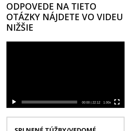
ODPOVEDE NA TIETO
OTÁZKY NÁJDETE VO VIDEU
NIŽŠIE
Video
prehrávač
00:00
|
22:12
1.00x
SPLNENÉ TÚŽBY/VEDOMÉ