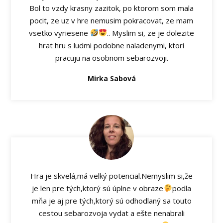
Bol to vzdy krasny zazitok, po ktorom som mala
pocit, ze uz v hre nemusim pokracovat, ze mam
vsetko vyriesene
.. Myslim si, ze je dolezite
hrat hru s ludmi podobne naladenymi, ktori
pracuju na osobnom sebarozvoji.
Mirka Sabová
Hra je skvelá,má velký potencial.Nemyslim si,že
je len pre tých,ktorý sú úplne v obraze
podla
mňa je aj pre tých,ktorý sú odhodlaný sa touto
cestou sebarozvoja vydat a ešte nenabrali