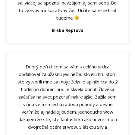
sa, viacej sa spoznali navzájom aj sami seba. Bol
to výživný a inšpiratívny čas. Určite sa ešte hrať
budeme
Eliška Reptová
Dobrý deň chcem sa vám s celého srdca
poďakovať za úžasnú jedinečnú skvelú hru ktorú
ste vytvorili mne sa moje želanie splnilo cca do 2
hodín po dohrani hry. Je skvelá donúti človeka
začať sa na svet pozerať inak krajšie. Zažila som
s ňou veľa smiechu radosti pohody a pevné
verím že aj naďalej budem. Jednoducho wow
ďakujem že ste, ste fantastická ako hovorí moja
dvojročná dcéra si wow. S láskou Silvia