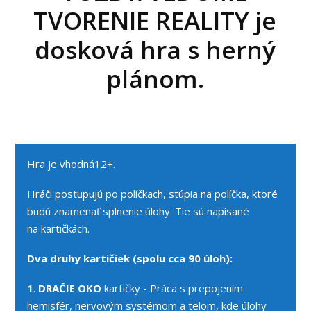
TVORENIE REALITY je
dosková hra s herný
plánom.
Hra je vhodná12+.
Hráči postupujú po políčkach, stúpia na políčka, ktoré
budú znamenať splnenie úlohy. Tie sú napísané
na kartičkách.
Dva druhy kartičiek (spolu cca 90 úloh):
1
.
DRAČIE OKO
kartičky - Práca s prepojením
hemisfér, nervovým systémom a telom, kde úlohy