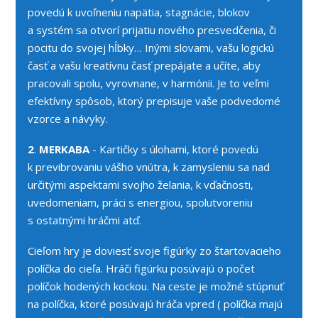
povedú k uvoľneniu napätia, stagnácie, blokov
a systém sa otvorí prijatiu nového presvedčenia, či
pocitu do svojej hĺbky… Inými slovami, vašu logickú
časť a vašu kreatívnu časť prepájate a učíte, aby
pracovali spolu, vyrovnane, v harmónii. Je to veľmi
efektívny spôsob, ktorý prepisuje vaše podvedomé
vzorce a návyky.
2
.
MERKABA
- Kartičky s úlohami, ktoré povedú
k previbrovaniu vášho vnútra, k zamysleniu sa nad
určitými aspektami svojho želania, k vďačnosti,
uvedomeniam, práci s energiou, spolutvoreniu
s ostatnými hráčmi atď.
Cieľom hry je doviesť svoje figúrky zo štartovacieho
políčka do cieľa. Hráči figúrku posúvajú o počet
políčok hodených kockou. Na ceste je možné stúpnuť
na políčka, ktoré posúvajú hráča vpred ( políčka majú