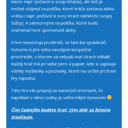
názov napr. počúvol si svoju intuíciu), ale tiež je
možné stúpnuť na políčka, ktoré hráča zastavia alebo
vrátia ( napr. počúvol si svoj strach namiesto svojej
túžby). A samozrejme na políčka, ktoré budú
znamenať hore spomenuté úlohy.
V hre neexistujú protihráči, sú tam iba spoluhráči.
Vytvoria si pre seba navzájom bezpečné
prostredie, v ktorom sa nebudú mať strach odhaliť.
Každý hráč má pri sebe pero a papier, kde si zapisuje
všetky myšlienky a poznatky, ktoré mu určite pri hraní
hry napadnú.
Táto hra vás prepojí na viacerých úrovniach, čo
napríklad v rámci rodiny je veľmi milým bonusom
Čím častejšie budete hrať, tým skôr sa želanie
zrealizuje.