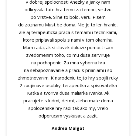
v dobrej spolocnosti Anezky a Janky nam
odkryvala tato hra temu za temou, vrstvu
po vrstve. Silne to bolo, veru. Pisem
do zoznamu Must be doma. Nie je to len hranie,
ale aj terapeuticka praca s temami i technikami,
ktore priplavali spolu s nami v tom okamihu.
Mam rada, ak si clovek dokaze pomoct sam
zvedomenim toho, co mu dusa serviruje
na pochopenie. Za mna vyborna hra
na sebapoznavanie a pracu s prianiami i so
zhmotnovanim. K narodeniu tejto hry spojili ruky
2 zaujimave osobky: terapeutka a spisovatelka
Katka a tvoriva dusa maliarka Ivanka. Ak
pracujete s ludmi, detmi, alebo mate doma
spolocenske hry radi tak ako my, vrelo
odporucam vyskusat a zazit.
Andrea Malgot