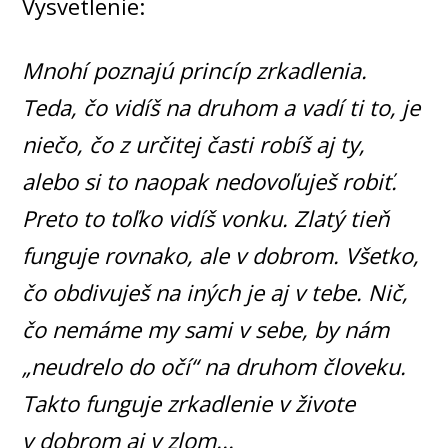
Vysvetlenie:
Mnohí poznajú princíp zrkadlenia.
Teda, čo vidíš na druhom a vadí ti to, je
niečo, čo z určitej časti robíš aj ty,
alebo si to naopak nedovoľuješ robiť.
Preto to toľko vidíš vonku. Zlatý tieň
funguje rovnako, ale v dobrom. Všetko,
čo obdivuješ na iných je aj v tebe. Nič,
čo nemáme my sami v sebe, by nám
„neudrelo do očí“ na druhom človeku.
Takto funguje zrkadlenie v živote
v dobrom aj v zlom...