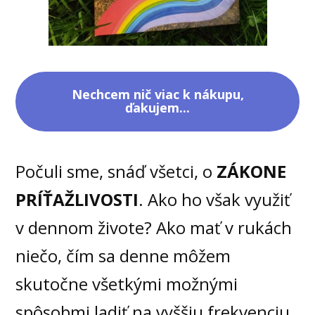
Nechcem nič viac k nákupu,
ďakujem...
Počuli sme, snáď všetci, o
ZÁKONE
PRÍŤAŽLIVOSTI
. Ako ho však využiť
v dennom živote? Ako mať v rukách
niečo, čím sa denne môžem
skutočne všetkými možnými
spôsobmi ladiť na vyššiu frekvenciu