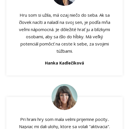
Hru som si užila, má ozaj niečo do seba. Ak sa
človek nacíti a naladí na svoj sen, je podľa mňa
veľmi nápomocná. Je dôležité hrať ju a blízkymi
osobami, aby sa išlo do hĺbky. Má veľký
potenciál pomôcť na ceste k sebe, za svojimi
túžbami.
Hanka Kadlečíková
Pri hrani hry som mala velmi prijemne pocity..
Najviac mi dali ulohy, ktore sa volali "aktivacia".