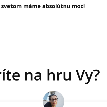
 svetom máme absolútnu moc!
íte na hru Vy?