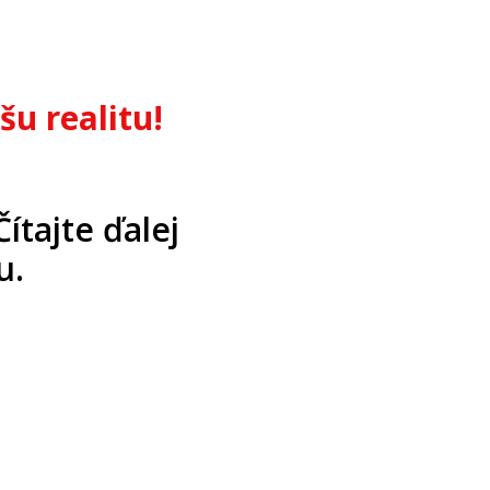
u realitu!
ítajte ďalej
u.