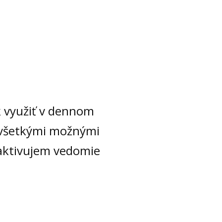
k využiť v dennom
 všetkými možnými
 aktivujem vedomie