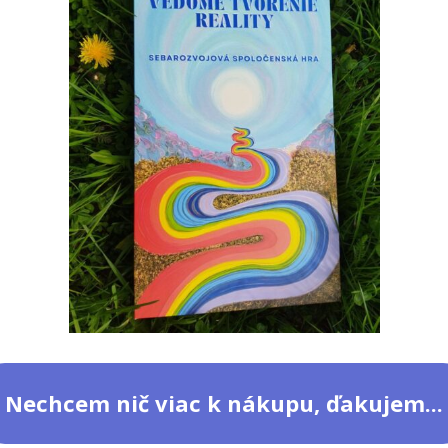
Nechcem nič viac k nákupu, ďakujem...