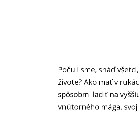
Počuli sme, snáď všetci
živote? Ako mať v ruk
spôsobmi ladiť na vyšši
vnútorného mága, svoj 