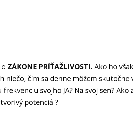
, o
ZÁKONE PRÍŤAŽLIVOSTI
. Ako ho vša
ách niečo, čím sa denne môžem skutočne
u frekvenciu svojho JA? Na svoj sen? Ako
tvorivý potenciál?