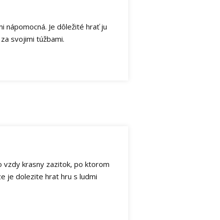
mi nápomocná. Je dôležité hrať ju
 za svojimi túžbami.
 to vzdy krasny zazitok, po ktorom
 ze je dolezite hrat hru s ludmi