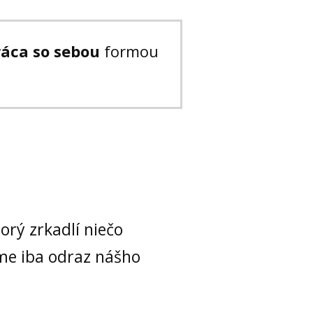
ráca so sebou
formou
orý zrkadlí niečo
íme iba odraz nášho