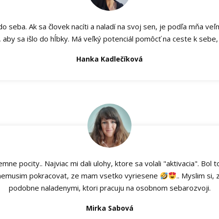
do seba. Ak sa človek nacíti a naladí na svoj sen, je podľa mňa veľ
 aby sa išlo do hĺbky. Má veľký potenciál pomôcť na ceste k sebe,
Hanka Kadlečíková
emne pocity.. Najviac mi dali ulohy, ktore sa volali "aktivacia". Bol
e nemusim pokracovat, ze mam vsetko vyriesene
.. Myslim si,
podobne naladenymi, ktori pracuju na osobnom sebarozvoji.
Mirka Sabová