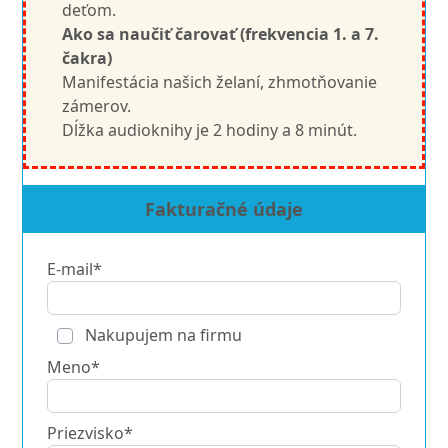
deťom.
Ako sa naučiť čarovať (frekvencia 1. a 7.
čakra)
Manifestácia našich želaní, zhmotňovanie
zámerov.
Dĺžka audioknihy je 2 hodiny a 8 minút.
Fakturačné údaje
E-mail*
Nakupujem na firmu
Meno*
Priezvisko*