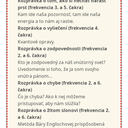
Rozprávka o tom, ako si nechať narásť
prst (frekvencia 3. a 5. čakra)
Kam ide naša pozornosť, tam ide naša
energia a to nám aj rastie.
Rozprávka o vyliečení (frekvencia 4.
čakra)
Kvantové opravy.
Rozprávka o zodpovednosti (frekvencia
2. a 6. čakra)
Kto je zodpovedný za náš vnútorný svet?
Uvedomenie si toho, že ja som svojho
vnútra pánom…
Rozprávka o chybe (frekvencia 2. a 6.
čakra)
Čo je chyba? Ako k nej môžeme
pristupovať, aby nám slúžila?
Rozprávka o žltom slonovi (frekvencia 2.
a 6. čakra)
Metóda Báry Englischovej prispôsobená