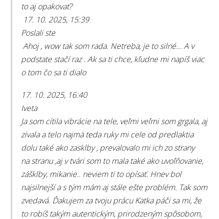
to aj opakovať?
17. 10. 2025, 15:39
Poslali ste
Ahoj , wow tak som rada. Netreba, je to silné... A v
podstate stačí raz . Ak sa ti chce, kľudne mi napíš viac
o tom čo sa ti dialo
17. 10. 2025, 16:40
Iveta
Ja som cítila vibrácie na tele, veľmi veľmi som grgala, aj
zivala a telo najmä teda ruky mi cele od predlaktia
dolu také ako zasklby , prevalovalo mi ich zo strany
na stranu ,aj v tvári som to mala také ako uvoľňovanie,
zášklby, mikanie.. neviem ti to opísať. Hnev bol
najsilnejší a s tým mám aj stále ešte problém. Tak som
zvedavá. Ďakujem za tvoju prácu Katka páči sa mi, že
to robíš takým autentickým, prirodzeným spôsobom,