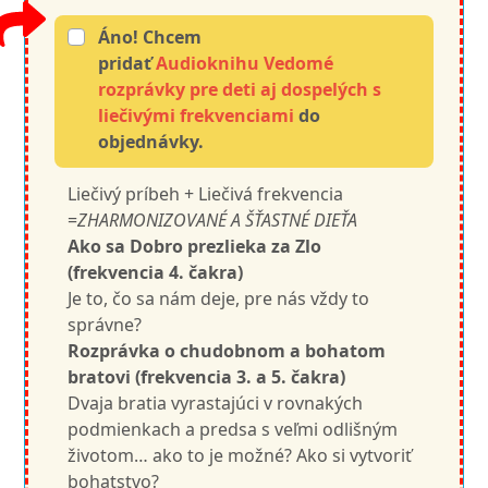
Áno! Chcem
pridať
Audioknihu Vedomé
rozprávky pre deti aj dospelých s
liečivými frekvenciami
do
objednávky.
Liečivý príbeh + Liečivá frekvencia
=
ZHARMONIZOVANÉ A ŠŤASTNÉ DIEŤA
Ako sa Dobro prezlieka za Zlo
(frekvencia 4. čakra)
Je to, čo sa nám deje, pre nás vždy to
správne?
Rozprávka o chudobnom a bohatom
bratovi (frekvencia 3. a 5. čakra)
Dvaja bratia vyrastajúci v rovnakých
podmienkach a predsa s veľmi odlišným
životom… ako to je možné? Ako si vytvoriť
bohatstvo?