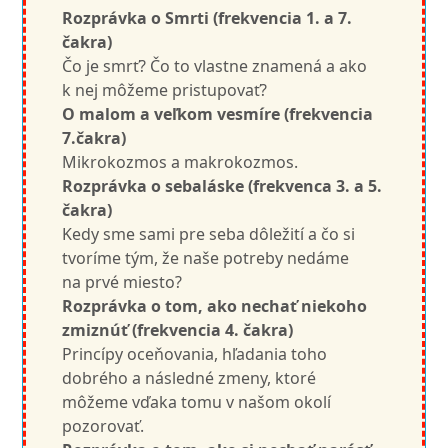
Rozprávka o Smrti (frekvencia 1. a 7.
čakra)
Čo je smrť? Čo to vlastne znamená a ako
k nej môžeme pristupovať?
O malom a veľkom vesmíre (frekvencia
7.čakra)
Mikrokozmos a makrokozmos.
Rozprávka o sebaláske (frekvenca 3. a 5.
čakra)
Kedy sme sami pre seba dôležití a čo si
tvoríme tým, že naše potreby nedáme
na prvé miesto?
Rozprávka o tom, ako nechať niekoho
zmiznúť (frekvencia 4. čakra)
Princípy oceňovania, hľadania toho
dobrého a následné zmeny, ktoré
môžeme vďaka tomu v našom okolí
pozorovať.