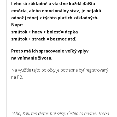
Lebo sú základné a vlastne každá ďalšia
emócia, alebo emocionálny stav, je nejaká
odnož jednej z týchto piatich základných.
Napr:
smútok + hnev + bolesť = depka
smútok + strach = bezmoc atď.
Preto má ich spracovanie veľký vplyv
na vnímanie života.
Na využitie tejto položky je potrebné byť registrovaný
na FB.
"Ahoj Kati, ten detox bol silný. Čistilo to riadne. Treba