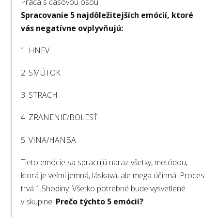
Práca s časovou osou
Spracovanie 5 najdôležitejších emócií, ktoré
vás negatívne ovplyvňujú:
1. HNEV
2. SMÚTOK
3. STRACH
4. ZRANENIE/BOLESŤ
5. VINA/HANBA
Tieto emócie sa spracujú naraz všetky, metódou,
ktorá je veľmi jemná, láskavá, ale mega účinná. Proces
trvá 1,5hodiny. Všetko potrebné bude vysvetlené
v skupine.
Prečo týchto 5 emócií?