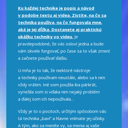
Ku každej technike je popis a návod
v podobe textu aj videa. Zistíte, na čo sa
technika používa, na čo fungovala mne,
aká je jej dĺžka. Dostanete
aj praktickú
ukážku techniky vo videu.
Je
pravdepodobné, že vás osloví jedna a bude
vám skvele fungovať, po čase sa to však zmení
a začnete používať ďalšiu.
U mňa je to tak, že niektoré nástroje
a techniky používam neustále, alebo sa k nim
vždy vrátim. Iné som použila iba párkrát,
vyriešila som si vďaka nim nejaký problém
a ďalej som ich nepoužívala…
Vždy je to o pocitoch, určitým spôsobom vás
tá technika „baví“ a hlavne vnímate jej účinky.
A tým, ako sa meníte vy, sa menia aj vaše