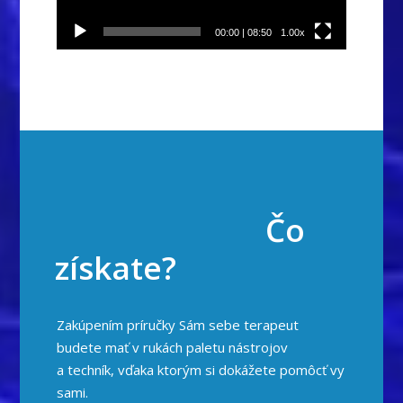
00:00
|
08:50
1.00x
Čo
získate?
Zakúpením príručky Sám sebe terapeut
budete mať v rukách paletu nástrojov
a techník, vďaka ktorým si dokážete pomôcť vy
sami.