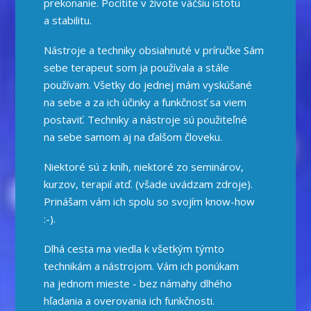
prekonanie. Pocítite v živote väčšiu istotu
a stabilitu.
Nástroje a techniky obsiahnuté v príručke Sám
sebe terapeut som ja používala a stále
používam. Všetky do jednej mám vyskúšané
na sebe a za ich účinky a funkčnosť sa viem
postaviť. Techniky a nástroje sú použiteľné
na sebe samom aj na ďalšom človeku.
Niektoré sú z kníh, niektoré zo seminárov,
kurzov, terapií atď. (všade uvádzam zdroje).
Prinášam vám ich spolu so svojím know-how
:-).
Dlhá cesta ma viedla k všetkým týmto
technikám a nástrojom. Vám ich ponúkam
na jednom mieste - bez námahy dlhého
hľadania a overovania ich funkčnosti.