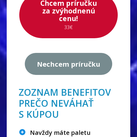
Chcem príručku
za zvýhodnenú
cenu!
33€
Nechcem príručku
ZOZNAM BENEFITOV
PREČO NEVÁHAŤ
S KÚPOU
Navždy máte paletu