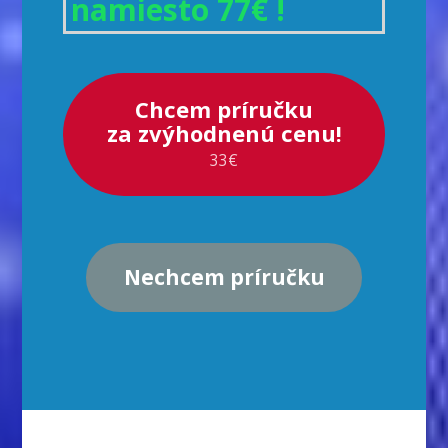
namiesto 77€ !
Chcem príručku
za zvýhodnenú cenu!
33€
Nechcem príručku