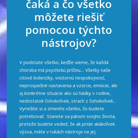
čaká a čo všetko
môžete riešiť
pomocou týchto
nástrojov?
V podstate všetko, keďže vieme, že každá
choroba má psychickú príčinu.... Všetky naše
citové boliestky, vnútornú nespokojnosť,
neprospešné nastavenia a vzorce, emócie, ale
aj konkrétne situácie ako sú hádky v rodine,
nedostatok čohokoľvek, strach z čohokoľvek...
Vyriešite si a zmeníte všetko, čo budete
potrebovať. Stanete sa pánom svojho života,
pretože budete vedieť, že ak príde akákoľvek
výzva, máte v rukách nástroje na jej