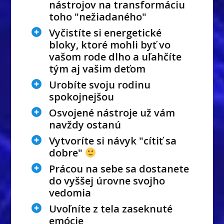
nástrojov na transformáciu
toho "nežiadaného"
Vyčistíte si energetické
bloky, ktoré mohli byť vo
vašom rode dlho a uľahčíte
tým aj vašim deťom
Urobíte svoju rodinu
spokojnejšou
Osvojené nástroje už vám
navždy ostanú
Vytvoríte si návyk "cítiť sa
dobre"
Prácou na sebe sa dostanete
do vyššej úrovne svojho
vedomia
Uvoľníte z tela zaseknuté
emócie