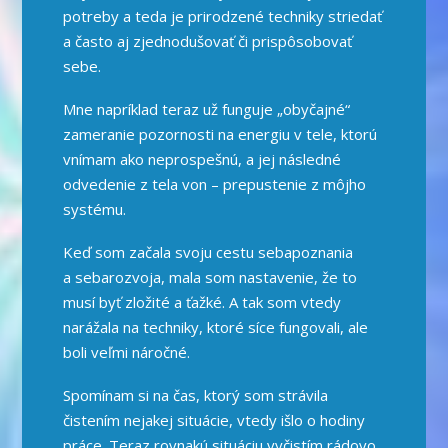
potreby a teda je prirodzené techniky striedať
a často aj zjednodušovať či prispôsobovať
sebe.
Mne napríklad teraz už funguje „obyčajné“
zameranie pozornosti na energiu v tele, ktorú
vnímam ako neprospešnú, a jej následné
odvedenie z tela von – prepustenie z môjho
systému.
Keď som začala svoju cestu sebapoznania
a sebarozvoja, mala som nastavenie, že to
musí byť zložité a ťažké. A tak som vtedy
narážala na techniky, ktoré síce fungovali, ale
boli veľmi náročné.
Spomínam si na čas, ktorý som strávila
čistením nejakej situácie, vtedy išlo o hodiny
práce. Teraz rovnakú situáciu vyčistím rádovo