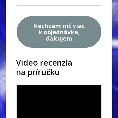
Nechcem nič viac
k objednávke,
ďakujem
Video recenzia
na príručku
Video
prehrávač