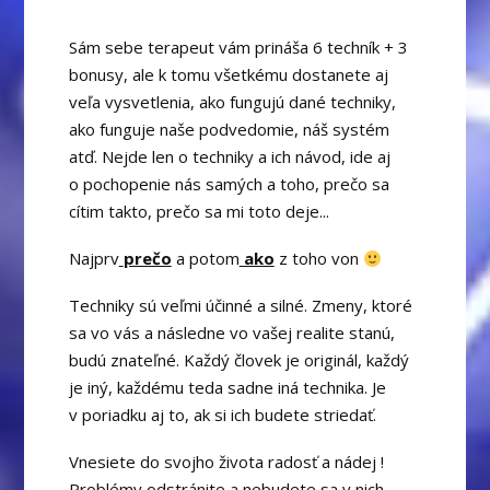
Sám sebe terapeut vám prináša 6 techník + 3
bonusy, ale k tomu všetkému dostanete aj
veľa vysvetlenia, ako fungujú dané techniky,
ako funguje naše podvedomie, náš systém
atď. Nejde len o techniky a ich návod, ide aj
o pochopenie nás samých a toho, prečo sa
cítim takto, prečo sa mi toto deje...
Najprv
prečo
a potom
ako
z toho von
Techniky sú veľmi účinné a silné. Zmeny, ktoré
sa vo vás a následne vo vašej realite stanú,
budú znateľné. Každý človek je originál, každý
je iný, každému teda sadne iná technika. Je
v poriadku aj to, ak si ich budete striedať.
Vnesiete do svojho života radosť a nádej !
Problémy odstránite a nebudete sa v nich