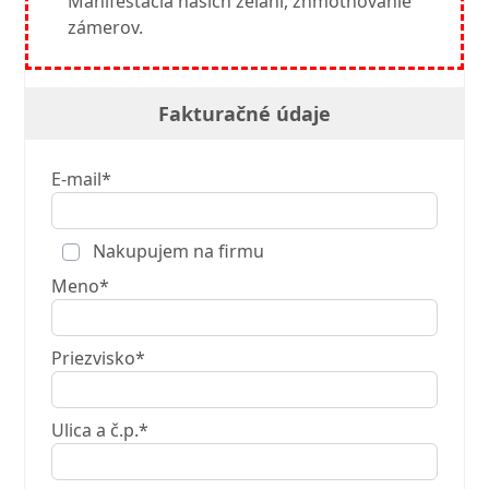
Manifestácia našich želaní, zhmotňovanie
zámerov.
Fakturačné údaje
E-mail*
Nakupujem na firmu
Meno*
Priezvisko*
Ulica a č.p.*