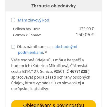
Zhrnutie objednávky
Mám zľavový kód
122,00 €
Celkom bez DPH:
150,06 €
Celkom k úhrade:
Oboznámil som sa s
obchodnými
podmienkami
. *
Vaše osobné údaje sú u mňa v bezpečí a
budem ich (Katarína Mikulíková, Čáčovská
cesta 5314/127, Senica, 90501 IČ
46771328
)
spracovávať podľa zásad ochrany osobných
údajov, ktoré vychádzajú zo slovenskej a
európskej legislatívy.
Objednávam s povinnosťou