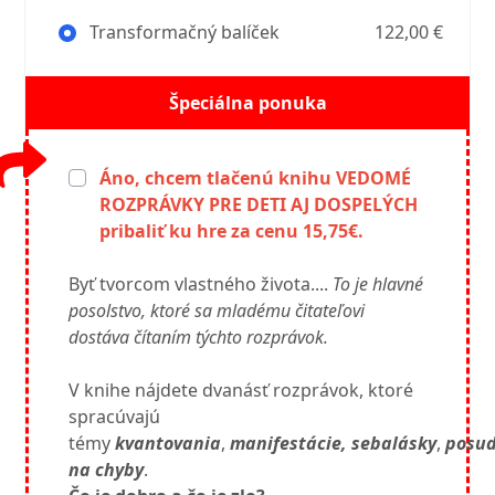
Transformačný balíček
122,00 €
Špeciálna ponuka
Áno, chcem tlačenú knihu VEDOMÉ
ROZPRÁVKY PRE DETI AJ DOSPELÝCH
pribaliť ku hre za cenu 15,75€.
Byť tvorcom vlastného života....
To je hlavné
posolstvo, ktoré sa mladému čitateľovi
dostáva čítaním týchto rozprávok.
V knihe nájdete dvanásť rozprávok, ktoré
spracúvajú
témy
kvantovania
,
manifestácie,
sebalásky
,
posu
na chyby
.