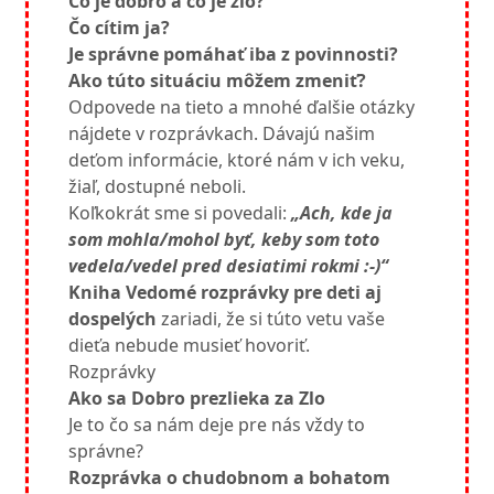
Čo je dobro a čo je zlo?
Čo cítim ja?
Je správne pomáhať iba z povinnosti?
Ako túto situáciu môžem zmeniť?
Odpovede na tieto a mnohé ďalšie otázky
nájdete v rozprávkach. Dávajú našim
deťom informácie, ktoré nám v ich veku,
žiaľ, dostupné neboli.
Koľkokrát sme si povedali:
„Ach, kde ja
som mohla/mohol byť, keby som toto
vedela/vedel pred desiatimi rokmi :-)“
Kniha Vedomé rozprávky pre deti aj
dospelých
zariadi, že si túto vetu vaše
dieťa nebude musieť hovoriť.
Rozprávky
Ako sa Dobro prezlieka za Zlo
Je to čo sa nám deje pre nás vždy to
správne?
Rozprávka o chudobnom a bohatom