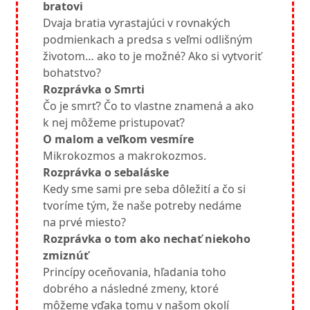
bratovi
Dvaja bratia vyrastajúci v rovnakých
podmienkach a predsa s veľmi odlišným
životom… ako to je možné? Ako si vytvoriť
bohatstvo?
Rozprávka o Smrti
Čo je smrť? Čo to vlastne znamená a ako
k nej môžeme pristupovať?
O malom a veľkom vesmíre
Mikrokozmos a makrokozmos.
Rozprávka o sebaláske
Kedy sme sami pre seba dôležití a čo si
tvoríme tým, že naše potreby nedáme
na prvé miesto?
Rozprávka o tom ako nechať niekoho
zmiznúť
Princípy oceňovania, hľadania toho
dobrého a následné zmeny, ktoré
môžeme vďaka tomu v našom okolí