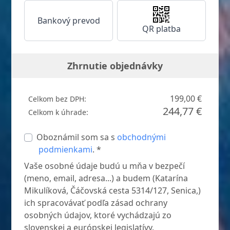
Bankový prevod
QR platba
Zhrnutie objednávky
199,00 €
Celkom bez DPH:
244,77 €
Celkom k úhrade:
Oboznámil som sa s
obchodnými
podmienkami
. *
Vaše osobné údaje budú u mňa v bezpečí
(meno, email, adresa...) a budem (Katarína
Mikulíková, Čáčovská cesta 5314/127, Senica,)
ich spracovávať podľa zásad ochrany
osobných údajov, ktoré vychádzajú zo
slovenskej a európskej legislatívy.