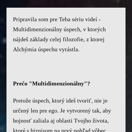
Pripravila som pre Teba sériu videí -
Multidimenzionálny úspech, v ktorých
nájdeš základy celej filozofie, z ktorej
Alchýmia úspechu vyrástla.
Prečo "Multidimenzionálny"?
Pretože úspech, ktorý ideš tvoriť, nie je
určený len pre ego. Je vytvorený tak, aby
hojnosť zaliala aj oblasti Tvojho života,
ktoré s biznisom na prvý pohľad vôbec