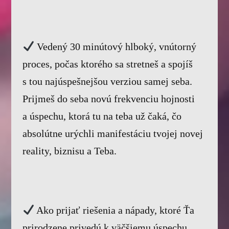
Vedený 30 minútový hlboký, vnútorný
proces, počas ktorého sa stretneš a spojíš
s tou najúspešnejšou verziou samej seba.
Prijmeš do seba novú frekvenciu hojnosti
a úspechu, ktorá tu na teba už čaká, čo
absolútne urýchli manifestáciu tvojej novej
reality, biznisu a Teba.
Ako prijať riešenia a nápady, ktoré Ťa
prirodzene privedú k väčšiemu úspechu,