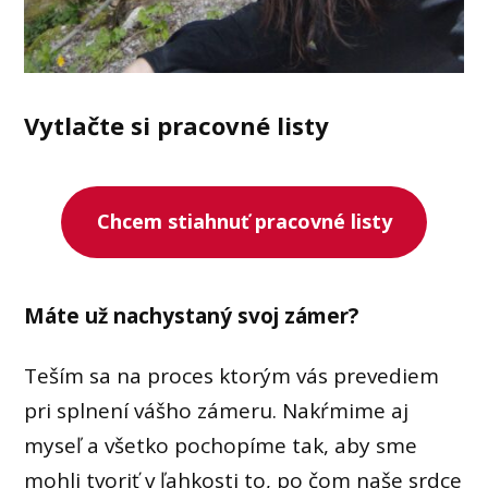
Vytlačte si pracovné listy
Chcem stiahnuť pracovné listy
Máte už nachystaný svoj zámer?
Teším sa na proces ktorým vás prevediem
pri splnení vášho zámeru. Nakŕmime aj
myseľ a všetko pochopíme tak, aby sme
mohli tvoriť v ľahkosti to, po čom naše srdce