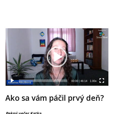
Video
prehrávač
00:00
|
46:14
1.00x
Ako sa vám páčil prvý deň?
Pekný večer Katka,