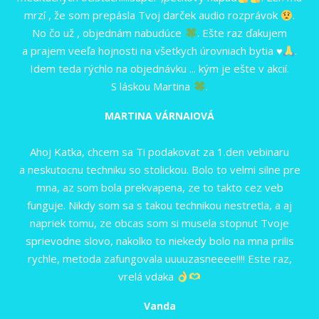
mrzí , že som prepásla Tvoj darček audio rozprávok
.
No čo už , objednám nabudúce
. Ešte raz ďakujem
a prajem veeľa hojnosti na všetkych úrovniach bytia
♥️
.
Idem teda rýchlo na objednávku ... kým je ešte v akcií.
S láskou Martina
.
MARTINA VÁRNAIOVÁ
Ahoj Katka, chcem sa Ti podakovat za 1.den vebinaru
a neskutocnu techniku so stolickou. Bolo to velmi silne pre
mna, az som bola prekvapena, ze to takto cez veb
funguje. Nikdy som sa s takou technikou nestretla, a aj
napriek tomu, ze obcas som si musela stopnut Tvoje
sprievodne slovo, nakolko to niekedy bolo na mna prilis
rychle, metoda zafungovala uuuuzasneeee!!!! Este raz,
vrelá vdaka
Vanda