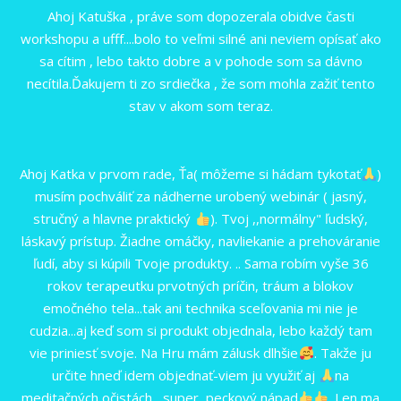
Ahoj Katuška , práve som dopozerala obidve časti
workshopu a ufff....bolo to veľmi silné ani neviem opísať ako
sa cítim , lebo takto dobre a v pohode som sa dávno
necítila.Ďakujem ti zo srdiečka , že som mohla zažiť tento
stav v akom som teraz.
Ahoj Katka v prvom rade, Ťa( môžeme si hádam tykotať
)
musím pochváliť za nádherne urobený webinár ( jasný,
stručný a hlavne praktický
). Tvoj ,,normálny" ľudský,
láskavý prístup. Žiadne omáčky, navliekanie a prehováranie
ľudí, aby si kúpili Tvoje produkty. .. Sama robím vyše 36
rokov terapeutku prvotných príčin, tráum a blokov
emočného tela...tak ani technika sceľovania mi nie je
cudzia...aj keď som si produkt objednala, lebo každý tam
vie priniesť svoje. Na Hru mám zálusk dlhšie
. Takže ju
určite hneď idem objednať-viem ju využiť aj
na
meditačných očistách....super ,peckový nápad
. Len ma