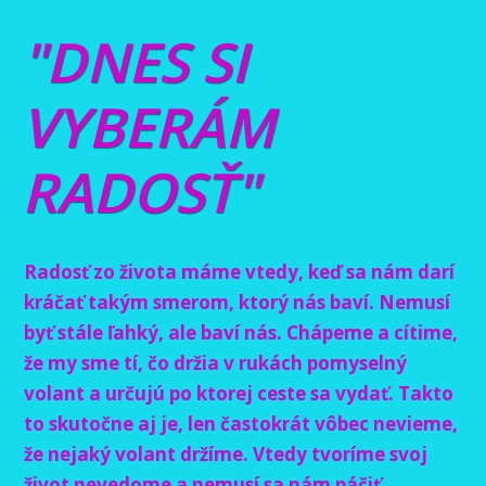
"DNES SI
VYBERÁM
RADOSŤ"
Radosť zo života máme vtedy, keď sa nám darí
kráčať takým smerom, ktorý nás baví. Nemusí
byť stále ľahký, ale baví nás. Chápeme a cítime,
že my sme tí, čo držia v rukách pomyselný
volant a určujú po ktorej ceste sa vydať. Takto
to skutočne aj je, len častokrát vôbec nevieme,
že nejaký volant držíme. Vtedy tvoríme svoj
život nevedome a nemusí sa nám páčiť