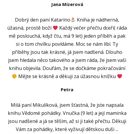
Jana Mizerová
Dobrý den paní Kataríno
Kniha je nádherná,
úžasná, prostě boží
Každý večer přečtu dceři( ráda
mě poslouchá, když čtu, má 9 let) jeden příběh a pak
si o tom chvilku povídáme. Moc se nám líbí. Ty
příběhy jsou tak krásné, já jsem nadšená. Dlouho
jsem hledala něco takového a jsem ráda, že jsem vaši
knihu objevila. Doufám, že se dočkáme pokračování
Mějte se krásně a děkuji za úžasnou knížku
Petra
Milá paní Mikulíková, jsem šťastná, že jste napsala
knihu Vědomé pohádky. Vnučka (9 let) a její maminka
jsou nadšené a já se těším, až si ji také přečtu. Děkuji
Vám za pohádky, které vyživují dětskou duši ...