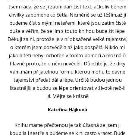
Jsem ráda, že se jí zatím daří číst text, ačkoliv během
chvilky zapomene co četla. Nicméně se už těším,až ji
budeme číst s mými neteřemi, které jsou zatím čisté
duše a věřím, že se jim s touto knihou bude žít lépe.
Děkuji za ni, protože je v ní obsažené velké tajemství,
o kterém jsem dozvěděla až jako dospělá. Nikdo mi
jako dítěti nebyl ochoten v tomto pomoci a možná či
hlavně proto, že o něm nevěděli. Důležité je, že díky
Vám,mám přijatelnou formu,kterou mohu to dávné
tajemství předat dál a lépe. Určitě budou jednou
šťastnější a budou se lépe orientovat v životě než-li
já. Mějte se krásně
Kateřina Hájková
Knihu mame přečtenou je tak úžasná ze jsem ji
koupila i sestře a budeme se k ni casto vracet. Bude