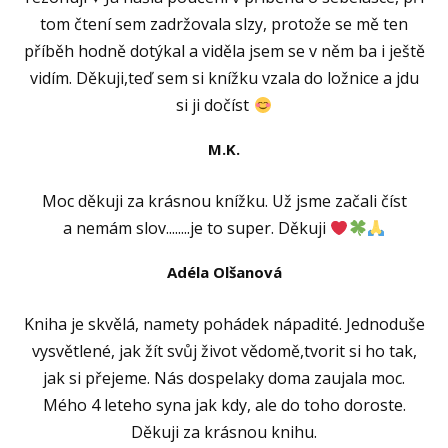
tom čtení sem zadržovala slzy, protože se mě ten
příběh hodně dotýkal a viděla jsem se v něm ba i ještě
vidím. Děkuji,teď sem si knížku vzala do ložnice a jdu
si ji dočíst
M.K.
Moc děkuji za krásnou knížku. Už jsme začali číst
a nemám slov........je to super. Děkuji
Adéla Olšanová
Kniha je skvělá, namety pohádek nápadité. Jednoduše
vysvětlené, jak žít svůj život vědomě,tvorit si ho tak,
jak si přejeme. Nás dospelaky doma zaujala moc.
Mého 4 leteho syna jak kdy, ale do toho doroste.
Děkuji za krásnou knihu.