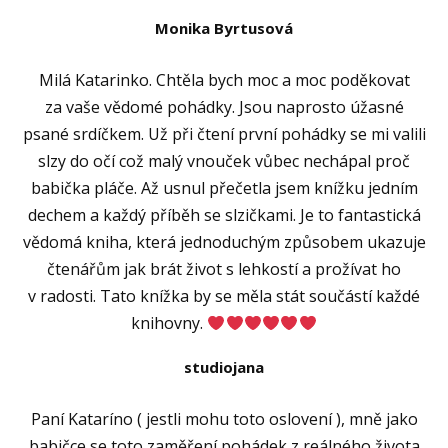
Monika Byrtusová
Milá Katarinko. Chtěla bych moc a moc poděkovat
za vaše vědomé pohádky. Jsou naprosto úžasné
psané srdíčkem. Už při čtení první pohádky se mi valili
slzy do očí což malý vnouček vůbec nechápal proč
babička pláče. Až usnul přečetla jsem knížku jedním
dechem a každý příběh se slzičkami. Je to fantastická
vědomá kniha, která jednoduchým způsobem ukazuje
čtenářům jak brát život s lehkostí a prožívat ho
v radosti. Tato knížka by se měla stát součástí každé
knihovny.
studiojana
Paní Kataríno ( jestli mohu toto oslovení ), mně jako
babičce se toto zaměření pohádek z reálného života