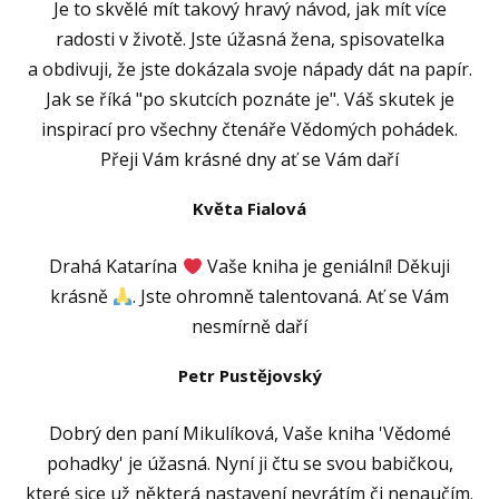
Je to skvělé mít takový hravý návod, jak mít více
radosti v životě. Jste úžasná žena, spisovatelka
a obdivuji, že jste dokázala svoje nápady dát na papír.
Jak se říká "po skutcích poznáte je". Váš skutek je
inspirací pro všechny čtenáře Vědomých pohádek.
Přeji Vám krásné dny ať se Vám daří
Květa Fialová
Drahá Katarína
Vaše kniha je geniální! Děkuji
krásně
. Jste ohromně talentovaná. Ať se Vám
nesmírně daří
Petr Pustějovský
Dobrý den paní Mikulíková, Vaše kniha 'Vědomé
pohadky' je úžasná. Nyní ji čtu se svou babičkou,
které sice už některá nastavení nevrátím či nenaučím.