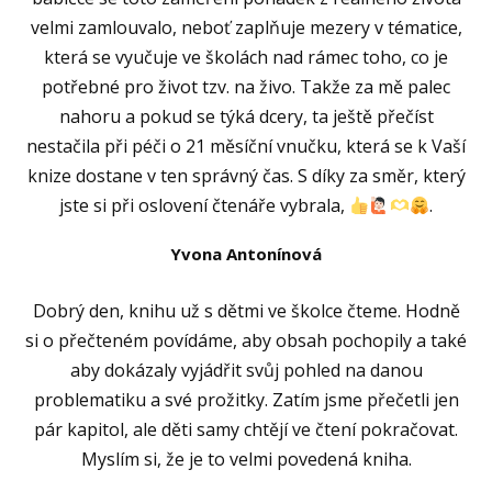
velmi zamlouvalo, neboť zaplňuje mezery v tématice,
která se vyučuje ve školách nad rámec toho, co je
potřebné pro život tzv. na živo. Takže za mě palec
nahoru a pokud se týká dcery, ta ještě přečíst
nestačila při péči o 21 měsíční vnučku, která se k Vaší
knize dostane v ten správný čas. S díky za směr, který
jste si při oslovení čtenáře vybrala,
.
Yvona Antonínová
Dobrý den, knihu už s dětmi ve školce čteme. Hodně
si o přečteném povídáme, aby obsah pochopily a také
aby dokázaly vyjádřit svůj pohled na danou
problematiku a své prožitky. Zatím jsme přečetli jen
pár kapitol, ale děti samy chtějí ve čtení pokračovat.
Myslím si, že je to velmi povedená kniha.