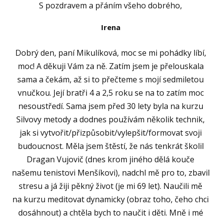
S pozdravem a přáním všeho dobrého,
Irena
Dobrý den, paní Mikulíková, moc se mi pohádky líbí,
moc! A děkuji Vám za ně. Zatím jsem je přelouskala
sama a čekám, až si to přečteme s mojí sedmiletou
vnučkou. Její bratři 4 a 2,5 roku se na to zatím moc
nesoustředí. Sama jsem před 30 lety byla na kurzu
Silvovy metody a dodnes používám několik technik,
jak si vytvořit/přizpůsobit/vylepšit/formovat svoji
budoucnost. Měla jsem štěstí, že nás tenkrát školil
Dragan Vujovič (dnes krom jiného dělá kouče
našemu tenistovi Menšíkovi), nadchl mě pro to, zbavil
stresu a já žiji pěkný život (je mi 69 let). Naučili mě
na kurzu meditovat dynamicky (obraz toho, čeho chci
dosáhnout) a chtěla bych to naučit i děti. Mně i mé