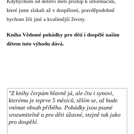
Kdybychom od dětství měli přístup k informacím,
které jsme získali až v dospělosti, pravděpodobně
bychom žili jiné a kvalitnější životy.
Kniha Vědomé pohádky pro děti i dospělé našim
dětem tuto výhodu dává.
"Z knihy čerpám hlavně já, ale čtu i synovi,
kterému je teprve 5 měsíců, těším se, až bude
vnímat obsah příběhu. Pohádky jsou psané
srozumitelně a pro děti úžasné, stejně tak jako
pro dospělé.