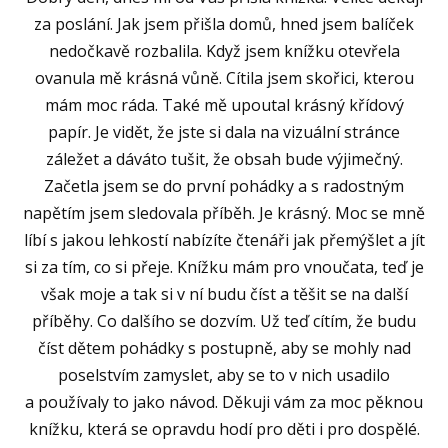
za poslání. Jak jsem přišla domů, hned jsem balíček
nedočkavě rozbalila. Když jsem knížku otevřela
ovanula mě krásná vůně. Cítila jsem skořici, kterou
mám moc ráda. Také mě upoutal krásný křídový
papír. Je vidět, že jste si dala na vizuální stránce
záležet a dáváto tušit, že obsah bude výjimečný.
Začetla jsem se do první pohádky a s radostným
napětím jsem sledovala příběh. Je krásný. Moc se mně
líbí s jakou lehkostí nabízíte čtenáři jak přemýšlet a jít
si za tím, co si přeje. Knížku mám pro vnoučata, teď je
však moje a tak si v ní budu číst a těšit se na další
příběhy. Co dalšího se dozvím. Už teď cítím, že budu
číst dětem pohádky s postupně, aby se mohly nad
poselstvím zamyslet, aby se to v nich usadilo
a používaly to jako návod. Děkuji vám za moc pěknou
knížku, která se opravdu hodí pro děti i pro dospělé.