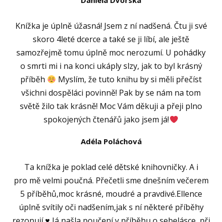
Daniela Dvorská
Knížka je úplně úžasná! Jsem z ní nadšená. Čtu ji své
skoro 4leté dcerce a také se ji líbí, ale ještě
samozřejmě tomu úplně moc nerozumí. U pohádky
o smrti mi i na konci ukáply slzy, jak to byl krásný
příběh
Myslím, že tuto knihu by si měli přečíst
všichni dospěláci povinně! Pak by se nám na tom
světě žilo tak krásně! Moc Vám děkuji a přeji plno
spokojených čtenářů jako jsem já!
Adéla Poláchová
Ta knížka je poklad celé dětské knihovničky. A i
pro mě velmi poučná. Přečetli sme dnešním večerem
5 příběhů,moc krásné, moudré a pravdivé.Ellence
úplně svítily oči nadšením,jak s ní některé příběhy
rezonují
♥️
Já našla poučení v příběhu o sebelásce, při