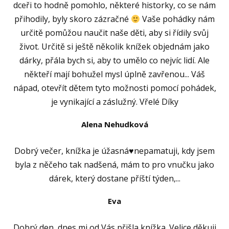
dceři to hodně pomohlo, některé historky, co se nám
přihodily, byly skoro zázračné
Vaše pohádky nám
určitě pomůžou naučit naše děti, aby si řídily svůj
život. Určitě si ještě několik knížek objednám jako
dárky, přála bych si, aby to umělo co nejvíc lidí. Ale
někteří mají bohužel mysl úplně zavřenou... Váš
nápad, otevřít dětem tyto možnosti pomocí pohádek,
je vynikající a záslužný. Vřelé Díky
Alena Nehudková
Dobrý večer, knížka je úžasná♥️nepamatuji, kdy jsem
byla z něčeho tak nadšená, mám to pro vnučku jako
dárek, který dostane příští týden,...
Eva
Dobrý den, dnes mi od Vás přišla knížka. Velice děkuji