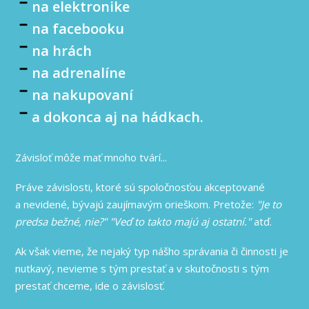
na elektronike
na facebooku
na hrách
na adrenalíne
na nakupovaní
a dokonca aj na hádkach.
Závisloť môže mať mnoho tvárí...
Práve závislosti, ktoré sú spoločnosťou akceptované
a nevidené, bývajú zaujímavým orieškom. Pretože:
"Je to
predsa bežné, nie?"
"Veď to takto majú aj ostatní."
atď.
Ak však vieme, že nejaký typ nášho správania či činnosti je
nutkavý, nevieme s tým prestať a v skutočnosti s tým
prestať chceme, ide o závislosť.