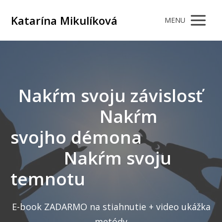
Katarína Mikulíková
MENU
Nakŕm svoju závislosť
Nakŕm
svojho démona
Nakŕm svoju
temnotu
E-book ZADARMO na stiahnutie + video ukážka
metódy