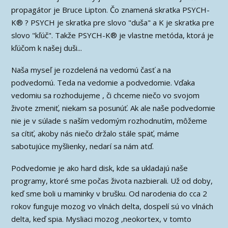
propagátor je Bruce Lipton. Čo znamená skratka PSYCH-
K® ? PSYCH je skratka pre slovo "duša" a K je skratka pre
slovo "kľúč". Takže PSYCH-K® je vlastne metóda, ktorá je
kľúčom k našej duši...
Naša myseľ je rozdelená na vedomú časť a na
podvedomú. Teda na vedomie a podvedomie. Vďaka
vedomiu sa rozhodujeme , či chceme niečo vo svojom
živote zmeniť, niekam sa posunúť. Ak ale naše podvedomie
nie je v súlade s naším vedomým rozhodnutím, môžeme
sa cítiť, akoby nás niečo držalo stále späť, máme
sabotujúce myšlienky, nedarí sa nám atď.
Podvedomie je ako hard disk, kde sa ukladajú naše
programy, ktoré sme počas života nazbierali. Už od doby,
keď sme boli u maminky v brušku. Od narodenia do cca 2
rokov funguje mozog vo vlnách delta, dospelí sú vo vlnách
delta, keď spia. Mysliaci mozog ,neokortex, v tomto