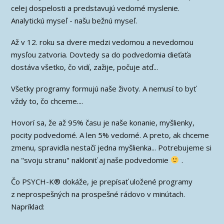
celej dospelosti a predstavujú vedomé myslenie.
Analytickú myseľ - našu bežnú myseľ.
Až v 12. roku sa dvere medzi vedomou a nevedomou
mysľou zatvoria. Dovtedy sa do podvedomia dieťaťa
dostáva všetko, čo vidí, zažije, počuje atď...
Všetky programy formujú naše životy. A nemusí to byť
vždy to, čo chceme....
Hovorí sa, že až 95% času je naše konanie, myšlienky,
pocity podvedomé. A len 5% vedomé. A preto, ak chceme
zmenu, spravidla nestačí jedna myšlienka... Potrebujeme si
na "svoju stranu" nakloniť aj naše podvedomie
.
Čo PSYCH-K® dokáže, je prepísať uložené programy
z neprospešných na prospešné rádovo v minútach.
Napríklad: