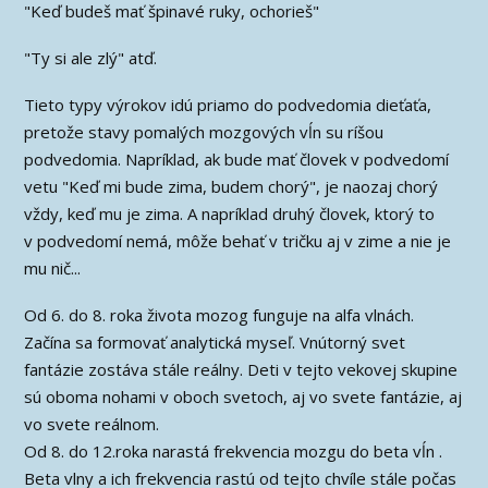
"Keď budeš mať špinavé ruky, ochorieš"
"Ty si ale zlý" atď.
Tieto typy výrokov idú priamo do podvedomia dieťaťa,
pretože stavy pomalých mozgových vĺn su ríšou
podvedomia. Napríklad, ak bude mať človek v podvedomí
vetu "Keď mi bude zima, budem chorý", je naozaj chorý
vždy, keď mu je zima. A napríklad druhý človek, ktorý to
v podvedomí nemá, môže behať v tričku aj v zime a nie je
mu nič...
Od 6. do 8. roka života mozog funguje na alfa vlnách.
Začína sa formovať analytická myseľ. Vnútorný svet
fantázie zostáva stále reálny. Deti v tejto vekovej skupine
sú oboma nohami v oboch svetoch, aj vo svete fantázie, aj
vo svete reálnom.
Od 8. do 12.roka narastá frekvencia mozgu do beta vĺn .
Beta vlny a ich frekvencia rastú od tejto chvíle stále počas