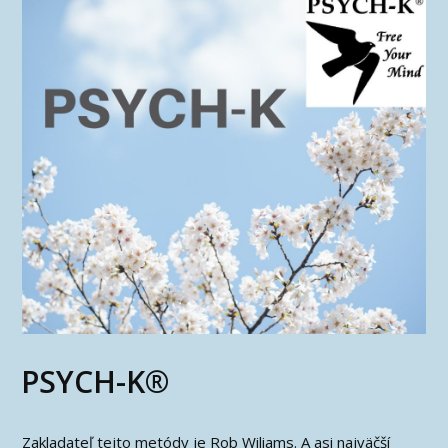
PSYCH-K®
Zakladateľ tejto metódy je Rob Wiliams. A asi najväčší