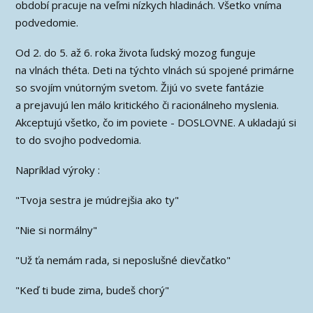
období pracuje na veľmi nízkych hladinách. Všetko vníma
podvedomie.
Od 2. do 5. až 6. roka života ľudský mozog funguje
na vlnách théta. Deti na týchto vlnách sú spojené primárne
so svojím vnútorným svetom. Žijú vo svete fantázie
a prejavujú len málo kritického či racionálneho myslenia.
Akceptujú všetko, čo im poviete - DOSLOVNE. A ukladajú si
to do svojho podvedomia.
Napríklad výroky :
"Tvoja sestra je múdrejšia ako ty"
"Nie si normálny"
"Už ťa nemám rada, si neposlušné dievčatko"
"Keď ti bude zima, budeš chorý"