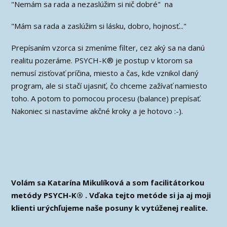
"Nemám sa rada a nezaslúžim si nič dobré" na
"Mám sa rada a zaslúžim si lásku, dobro, hojnosť..."
Prepísaním vzorca si zmeníme filter, cez aký sa na danú
realitu pozeráme. PSYCH-K® je postup v ktorom sa
nemusí zisťovať príčina, miesto a čas, kde vznikol daný
program, ale si stačí ujasniť, čo chceme zažívať namiesto
toho. A potom to pomocou procesu (balance) prepísať.
Nakoniec si nastavíme akčné kroky a je hotovo :-).
Volám sa Katarína Mikulíková a som facilitátorkou
metódy PSYCH-K® . Vďaka tejto metóde si ja aj moji
klienti urýchľujeme naše posuny k vytúženej realite.