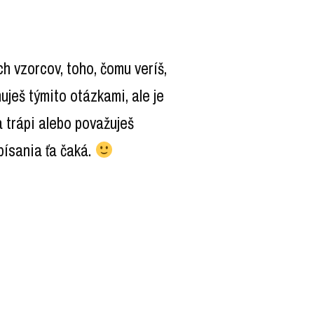
ch vzorcov, toho, čomu veríš,
uješ týmito otázkami, ale je
a trápi alebo považuješ
písania ťa čaká.