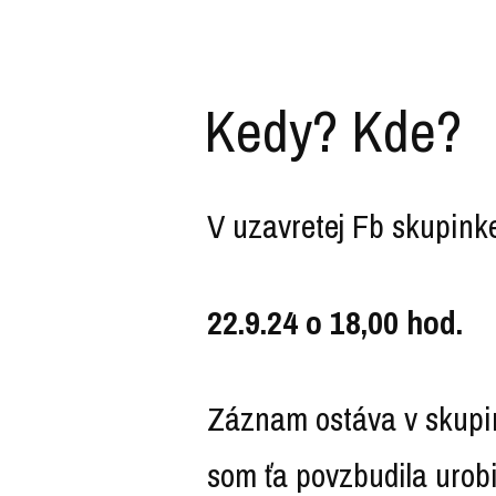
Kedy? Kde?
V uzavretej Fb skupink
22.9.24 o 18,00 hod.
Záznam ostáva v skupink
som ťa povzbudila urobiť