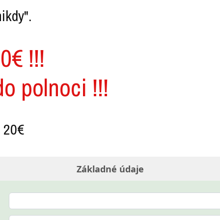
ikdy".
0€ !!!
o polnoci !!!
a 20€
Základné údaje