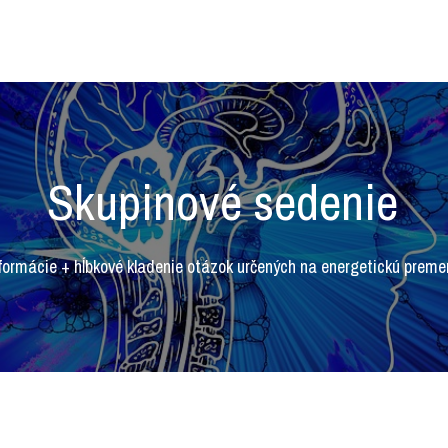
Skupinové sedenie
formácie + hĺbkové kladenie otázok určených na energetickú preme