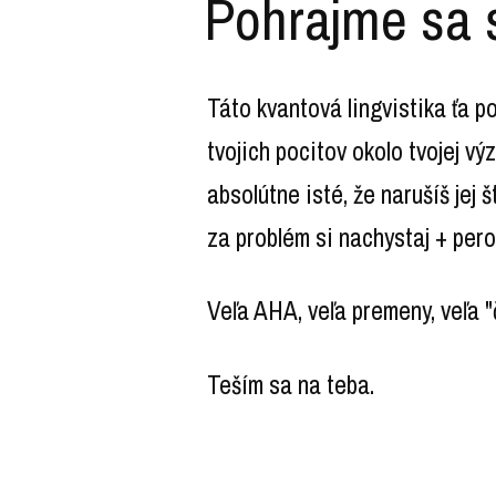
Pohrajme sa 
Táto kvantová lingvistika ťa p
tvojich pocitov okolo tvojej v
absolútne isté, že narušíš jej 
za problém si nachystaj + per
Veľa AHA, veľa premeny, veľa 
Teším sa na teba.