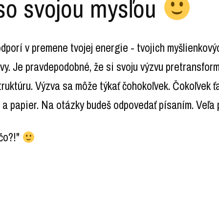
so svojou mysľou
odporí v premene tvojej energie - tvojich myšlienkový
ýzvy. Je pravdepodobné, že si svoju výzvu pretransform
štruktúru. Výzva sa môže týkať čohokoľvek. Čokoľvek ť
o a papier. Na otázky budeš odpovedať písaním. Veľa 
"čo?!"