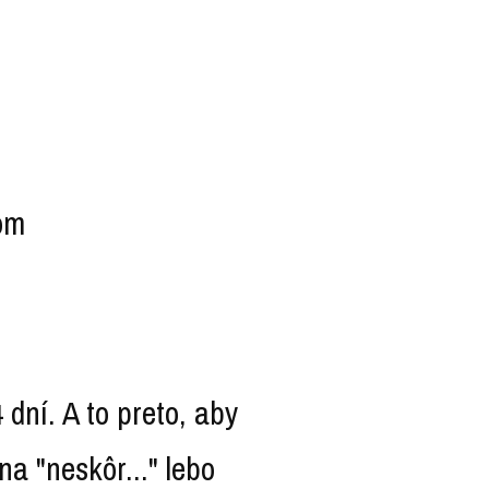
kom
dní. A to preto, aby
na "neskôr..." lebo