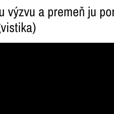
ju výzvu a premeň ju p
vistika)