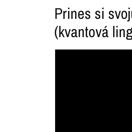
Prines si svo
(kvantová ling
Video
prehrávač