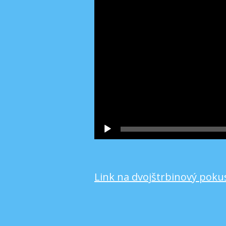
Link na dvojštrbinový poku