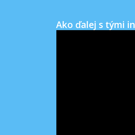
Ako ďalej s tými i
Video
prehrávač