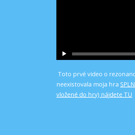
Toto prvé video o rezonanci
neexistovala moja hra
SPLN
vložené do hry) nájdete TU