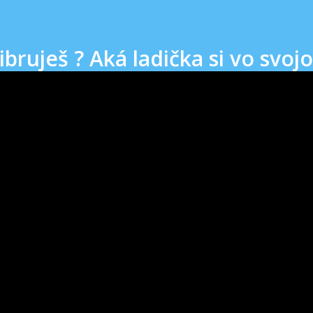
bruješ ? Aká ladička si vo svoj