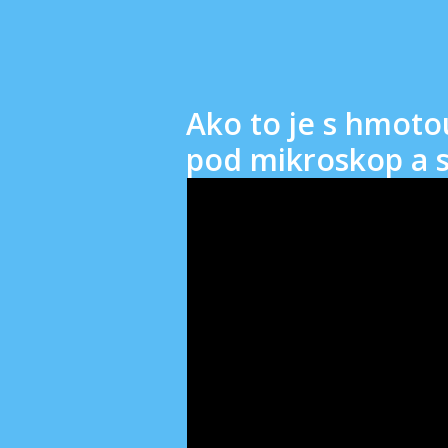
Ako to je s hmoto
pod mikroskop a st
Video
prehrávač