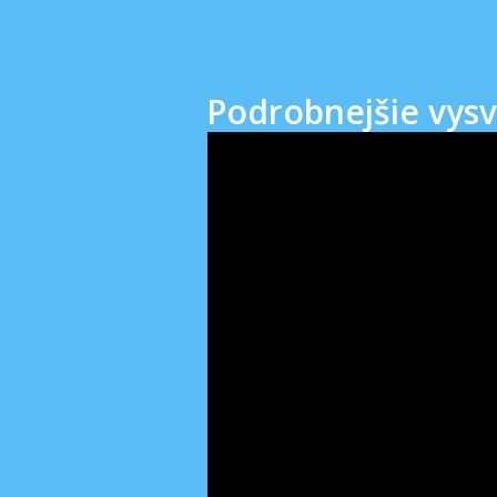
Podrobnejšie vy
Video
prehrávač