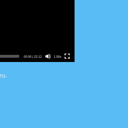
00:00
|
22:12
1.00x
eu.