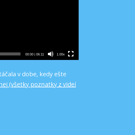
00:00
|
06:11
1.00x
táčala v dobe, kedy ešte
 (všetky poznatky z videí