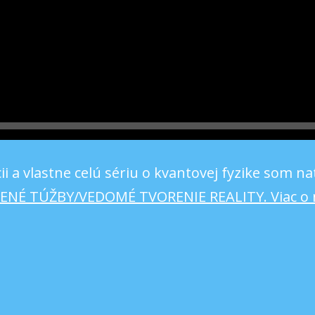
i a vlastne celú sériu o kvantovej fyzike som na
ENÉ TÚŽBY/VEDOMÉ TVORENIE REALITY. Viac o nej