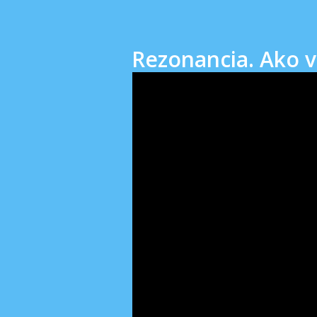
Rezonancia. Ako vi
Video
prehrávač