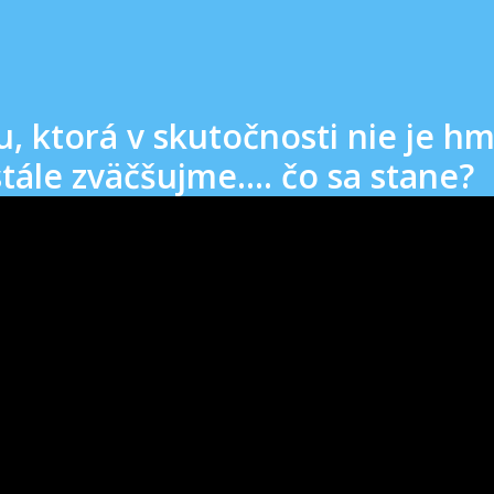
u, ktorá v skutočnosti nie je h
ále zväčšujme.... čo sa stane?